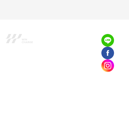
雲樁科技股份有限公司
電話：02-8751-1886
電郵：
service@wincharge.net
台北辦公室地址：台北市內湖區基湖路10巷1號5樓
高雄辦公室地址：高雄市新興區七賢一路178號7樓
統編：85017137